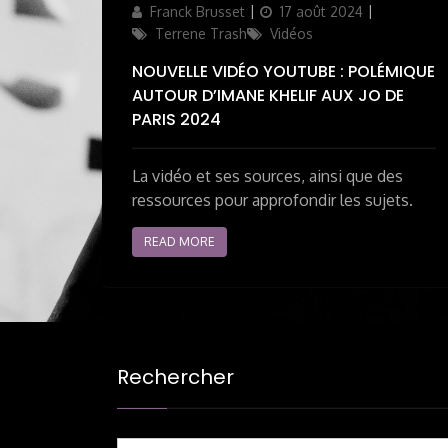
Author
Updated
Categories
Franck Brusset
17 août 2024
on
Terrene Trash
Vidéos
NOUVELLE VIDÉO YOUTUBE : POLÉMIQUE
AUTOUR D’IMANE KHELIF AUX JO DE
PARIS 2024
La vidéo et ses sources, ainsi que des
ressources pour approfondir les sujets.
READ MORE
Rechercher
Search