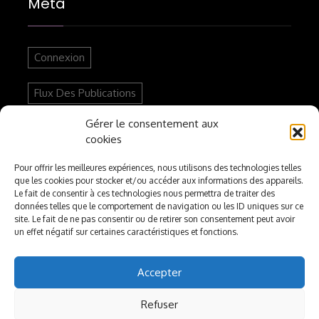
Méta
Connexion
Flux Des Publications
Gérer le consentement aux
Flux Des Commentaires
cookies
Site De WordPress-FR
Pour offrir les meilleures expériences, nous utilisons des technologies telles
que les cookies pour stocker et/ou accéder aux informations des appareils.
Le fait de consentir à ces technologies nous permettra de traiter des
données telles que le comportement de navigation ou les ID uniques sur ce
Articles Récents
site. Le fait de ne pas consentir ou de retirer son consentement peut avoir
un effet négatif sur certaines caractéristiques et fonctions.
Accepter
Nouvelle Vidéo Youtube : Polémique Autour
D’Imane Khelif Aux JO De Paris 2024
Refuser