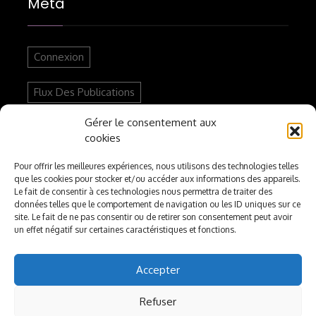
Méta
Connexion
Flux Des Publications
Gérer le consentement aux
Flux Des Commentaires
cookies
Site De WordPress-FR
Pour offrir les meilleures expériences, nous utilisons des technologies telles
que les cookies pour stocker et/ou accéder aux informations des appareils.
Le fait de consentir à ces technologies nous permettra de traiter des
données telles que le comportement de navigation ou les ID uniques sur ce
Articles Récents
site. Le fait de ne pas consentir ou de retirer son consentement peut avoir
un effet négatif sur certaines caractéristiques et fonctions.
Accepter
Nouvelle Vidéo Youtube : Polémique Autour
D’Imane Khelif Aux JO De Paris 2024
Refuser